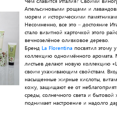
Чем славится Италия? Своими вино
Апельсиновыми рощами и лавандов
морем и историческими памятникам
Несомненно, все это – достояние Ита
стало визитной карточкой этого рай
вечнозелёное оливковое дерево.
Бренд
La Florentina
посвятил этому 
коллекцию одноимённого аромата. М
листьев делают новую коллекцию «
своим ухаживающим свойствам. Вход
насыщенные жирные кислоты, вита
кожу, защищают ее от неблагоприя
среды, солнечного света и бытовой 
поднимает настроение и надолго да